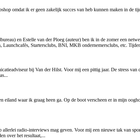
p omdat ik er geen zakelijk succes van heb kunnen maken in de tijd (h
bureau) en Estelle van der Ploeg (auteur) ben ik in de zomer een netw
Launchcafés, Startersclubs, BNI, MKB ondernemersclubs, etc. Tijdens
atieadviseur bij Van der Hilst. Voor mij een pittig jaar. De stress va
s...
n eiland waar ik graag heen ga. Op de boot verscheen er in mijn oogh
p allerlei radio-interviews mag geven. Voor mij een nieuwe tak van spor
 over het resultaat,...