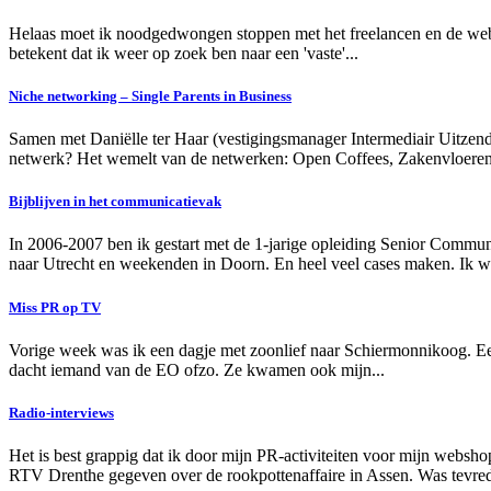
Helaas moet ik noodgedwongen stoppen met het freelancen en de websho
betekent dat ik weer op zoek ben naar een 'vaste'...
Niche networking – Single Parents in Business
Samen met Daniëlle ter Haar (vestigingsmanager Intermediair Uitzend
netwerk? Het wemelt van de netwerken: Open Coffees, Zakenvloeren, 
Bijblijven in het communicatievak
In 2006-2007 ben ik gestart met de 1-jarige opleiding Senior Communic
naar Utrecht en weekenden in Doorn. En heel veel cases maken. Ik wa
Miss PR op TV
Vorige week was ik een dagje met zoonlief naar Schiermonnikoog. Ee
dacht iemand van de EO ofzo. Ze kwamen ook mijn...
Radio-interviews
Het is best grappig dat ik door mijn PR-activiteiten voor mijn websho
RTV Drenthe gegeven over de rookpottenaffaire in Assen. Was tevreden