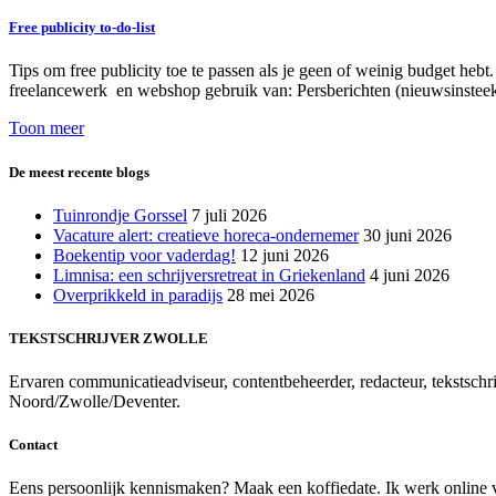
Free publicity to-do-list
Tips om free publicity toe te passen als je geen of weinig budget heb
freelancewerk en webshop gebruik van: Persberichten (nieuwsinsteek i
Toon meer
De meest recente blogs
Tuinrondje Gorssel
7 juli 2026
Vacature alert: creatieve horeca-ondernemer
30 juni 2026
Boekentip voor vaderdag!
12 juni 2026
Limnisa: een schrijversretreat in Griekenland
4 juni 2026
Overprikkeld in paradijs
28 mei 2026
TEKSTSCHRIJVER ZWOLLE
Ervaren communicatieadviseur, contentbeheerder, redacteur, tekstschrij
Noord/Zwolle/Deventer.
Contact
Eens persoonlijk kennismaken? Maak een koffiedate. Ik werk online voo