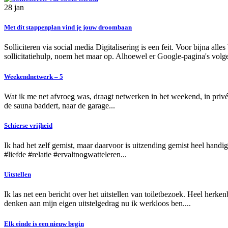
28
jan
Met dit stappenplan vind je jouw droombaan
Solliciteren via social media Digitalisering is een feit. Voor bijna alles
sollicitatiehulp, noem het maar op. Alhoewel er Google-pagina's volges
Weekendnetwerk – 5
Wat ik me net afvroeg was, draagt netwerken in het weekend, in privét
de sauna baddert, naar de garage...
Schierse vrijheid
Ik had het zelf gemist, maar daarvoor is uitzending gemist heel handi
#liefde #relatie #ervaltnogwatteleren...
Uitstellen
Ik las net een bericht over het uitstellen van toiletbezoek. Heel herke
denken aan mijn eigen uitstelgedrag nu ik werkloos ben....
Elk einde is een nieuw begin