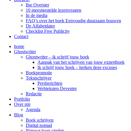
Ilse Oversier
10 meestgestelde lezersvragen
In de media
FAQ’s over het boek Eenvoudig duurzaam bouwen
De Alfabetdater
Checklist Free Publicity
Contact
home
Ghostwriter
Ghostwriter – ik schrijf jouw boek
Aanpak van het schrijven van jouw expertboek
Ik schrijf jouw boek – herken deze excuses
Boekpromotie
Tekstschrijver
Persberichten
Webteksten Deventer
Redactie
Portfolio
Over mij
Agenda
Blog
Boek schrijven
Digital nomad
Nieuwe baan vinden