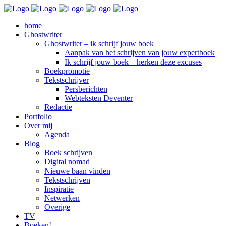
home
Ghostwriter
Ghostwriter – ik schrijf jouw boek
Aanpak van het schrijven van jouw expertboek
Ik schrijf jouw boek – herken deze excuses
Boekpromotie
Tekstschrijver
Persberichten
Webteksten Deventer
Redactie
Portfolio
Over mij
Agenda
Blog
Boek schrijven
Digital nomad
Nieuwe baan vinden
Tekstschrijven
Inspiratie
Netwerken
Overige
TV
Boeken!