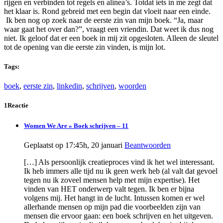
rijgen en verbinden tot regels en alinea’s. Totdat iets in me zegt dat
het klaar is. Rond gebreid met een begin dat vloeit naar een einde.
Ik ben nog op zoek naar de eerste zin van mijn boek. “Ja, maar
waar gaat het over dan?”, vraagt een vriendin. Dat weet ik dus nog
niet. Ik geloof dat er een boek in mij zit opgesloten. Alleen de sleutel
tot de opening van die eerste zin vinden, is mijn lot.
Tags:
boek
,
eerste zin
,
linkedin
,
schrijven
,
woorden
1Reactie
Women We Are » Boek schrijven – 11
Geplaatst op 17:45h, 20 januari
Beantwoorden
[…] Als persoonlijk creatieproces vind ik het wel interessant.
Ik heb immers alle tijd nu ik geen werk heb (al valt dat gevoel
tegen nu ik zoveel mensen help met mijn expertise). Het
vinden van HET onderwerp valt tegen. Ik ben er bijna
volgens mij. Het hangt in de lucht. Intussen komen er wel
allerhande mensen op mijn pad die voorbeelden zijn van
mensen die ervoor gaan: een boek schrijven en het uitgeven.