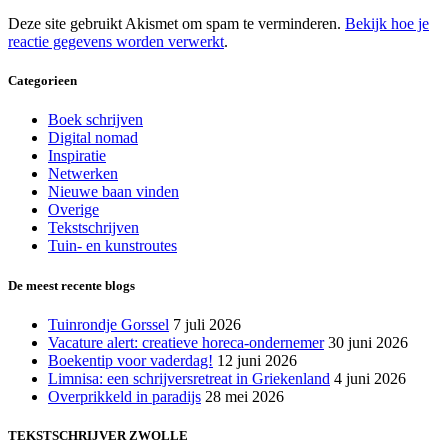
Deze site gebruikt Akismet om spam te verminderen.
Bekijk hoe je
reactie gegevens worden verwerkt
.
Categorieen
Boek schrijven
Digital nomad
Inspiratie
Netwerken
Nieuwe baan vinden
Overige
Tekstschrijven
Tuin- en kunstroutes
De meest recente blogs
Tuinrondje Gorssel
7 juli 2026
Vacature alert: creatieve horeca-ondernemer
30 juni 2026
Boekentip voor vaderdag!
12 juni 2026
Limnisa: een schrijversretreat in Griekenland
4 juni 2026
Overprikkeld in paradijs
28 mei 2026
TEKSTSCHRIJVER ZWOLLE