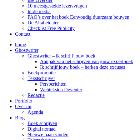
Ilse Oversier
10 meestgestelde lezersvragen
In de media
FAQ’s over het boek Eenvoudig duurzaam bouwen
De Alfabetdater
Checklist Free Publicity
Contact
home
Ghostwriter
Ghostwriter – ik schrijf jouw boek
Aanpak van het schrijven van jouw expertboek
Ik schrijf jouw boek – herken deze excuses
Boekpromotie
Tekstschrijver
Persberichten
Webteksten Deventer
Redactie
Portfolio
Over mij
Agenda
Blog
Boek schrijven
Digital nomad
Nieuwe baan vinden