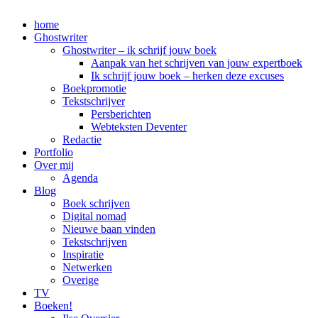
home
Ghostwriter
Ghostwriter – ik schrijf jouw boek
Aanpak van het schrijven van jouw expertboek
Ik schrijf jouw boek – herken deze excuses
Boekpromotie
Tekstschrijver
Persberichten
Webteksten Deventer
Redactie
Portfolio
Over mij
Agenda
Blog
Boek schrijven
Digital nomad
Nieuwe baan vinden
Tekstschrijven
Inspiratie
Netwerken
Overige
TV
Boeken!