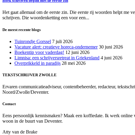
Boek schrijven begint met de eerste zin
Het gaat allemaal om de eerste zin. Die eerste rij woorden helpt me v
schrijven. Die woordenketting een voor een...
De meest recente blogs
Tuinrondje Gorssel
7 juli 2026
Vacature alert: creatieve horeca-ondernemer
30 juni 2026
Boekentip voor vaderdag!
12 juni 2026
Limnisa: een schrijversretreat in Griekenland
4 juni 2026
Overprikkeld in paradijs
28 mei 2026
TEKSTSCHRIJVER ZWOLLE
Ervaren communicatieadviseur, contentbeheerder, redacteur, tekstschrij
Noord/Zwolle/Deventer.
Contact
Eens persoonlijk kennismaken? Maak een koffiedate. Ik werk online voo
woon in de buurt van Deventer.
Atty van de Brake