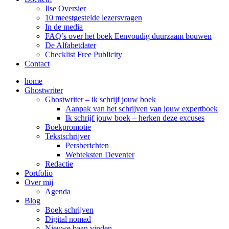
Ilse Oversier
10 meestgestelde lezersvragen
In de media
FAQ’s over het boek Eenvoudig duurzaam bouwen
De Alfabetdater
Checklist Free Publicity
Contact
home
Ghostwriter
Ghostwriter – ik schrijf jouw boek
Aanpak van het schrijven van jouw expertboek
Ik schrijf jouw boek – herken deze excuses
Boekpromotie
Tekstschrijver
Persberichten
Webteksten Deventer
Redactie
Portfolio
Over mij
Agenda
Blog
Boek schrijven
Digital nomad
Nieuwe baan vinden