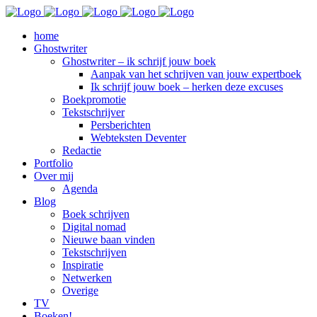
home
Ghostwriter
Ghostwriter – ik schrijf jouw boek
Aanpak van het schrijven van jouw expertboek
Ik schrijf jouw boek – herken deze excuses
Boekpromotie
Tekstschrijver
Persberichten
Webteksten Deventer
Redactie
Portfolio
Over mij
Agenda
Blog
Boek schrijven
Digital nomad
Nieuwe baan vinden
Tekstschrijven
Inspiratie
Netwerken
Overige
TV
Boeken!