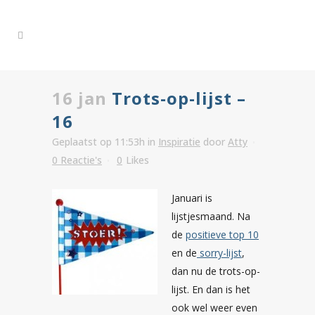
16 jan
Trots-op-lijst –
16
Geplaatst op 11:53h
in
Inspiratie
door
Atty
0 Reactie's
0
Likes
Januari is
lijstjesmaand. Na
de
positieve top 10
en de
sorry-lijst
,
dan nu de trots-op-
lijst. En dan is het
ook wel weer even