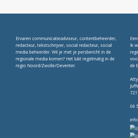
Ervaren communicatieadviseur, contentbeheerder,
Een
redacteur, tekstschrijver, social redacteur, social
Ik w
media beheerder. Wil je met je persbericht in de
rege
regionale media komen? Het lukt regelmatig in de
voo
regio Noord/Zwolle/Deventer.
de 
Att
Juff
721
06 
inf