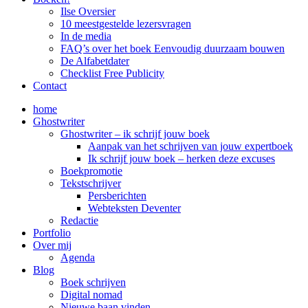
Ilse Oversier
10 meestgestelde lezersvragen
In de media
FAQ’s over het boek Eenvoudig duurzaam bouwen
De Alfabetdater
Checklist Free Publicity
Contact
home
Ghostwriter
Ghostwriter – ik schrijf jouw boek
Aanpak van het schrijven van jouw expertboek
Ik schrijf jouw boek – herken deze excuses
Boekpromotie
Tekstschrijver
Persberichten
Webteksten Deventer
Redactie
Portfolio
Over mij
Agenda
Blog
Boek schrijven
Digital nomad
Nieuwe baan vinden