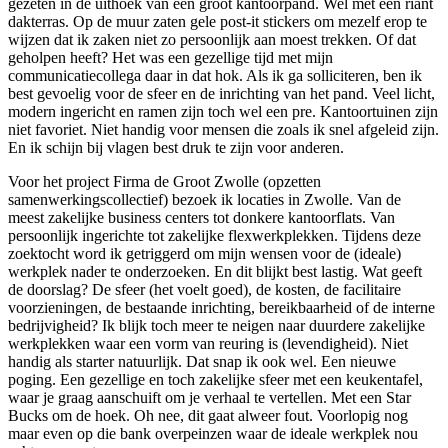
gezeten in de uithoek van een groot kantoorpand. Wel met een riant
dakterras. Op de muur zaten gele post-it stickers om mezelf erop te
wijzen dat ik zaken niet zo persoonlijk aan moest trekken. Of dat
geholpen heeft? Het was een gezellige tijd met mijn
communicatiecollega daar in dat hok. Als ik ga solliciteren, ben ik
best gevoelig voor de sfeer en de inrichting van het pand. Veel licht,
modern ingericht en ramen zijn toch wel een pre. Kantoortuinen zijn
niet favoriet. Niet handig voor mensen die zoals ik snel afgeleid zijn.
En ik schijn bij vlagen best druk te zijn voor anderen.
Voor het project Firma de Groot Zwolle (opzetten
samenwerkingscollectief) bezoek ik locaties in Zwolle. Van de
meest zakelijke business centers tot donkere kantoorflats. Van
persoonlijk ingerichte tot zakelijke flexwerkplekken. Tijdens deze
zoektocht word ik getriggerd om mijn wensen voor de (ideale)
werkplek nader te onderzoeken. En dit blijkt best lastig. Wat geeft
de doorslag? De sfeer (het voelt goed), de kosten, de facilitaire
voorzieningen, de bestaande inrichting, bereikbaarheid of de interne
bedrijvigheid? Ik blijk toch meer te neigen naar duurdere zakelijke
werkplekken waar een vorm van reuring is (levendigheid). Niet
handig als starter natuurlijk. Dat snap ik ook wel. Een nieuwe
poging. Een gezellige en toch zakelijke sfeer met een keukentafel,
waar je graag aanschuift om je verhaal te vertellen. Met een Star
Bucks om de hoek. Oh nee, dit gaat alweer fout. Voorlopig nog
maar even op die bank overpeinzen waar de ideale werkplek nou