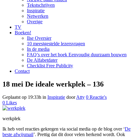
Tekstschrijven
Inspiratie
Netwerken
Overige
TV
Boeken!
Ilse Oversier
10 meestgestelde lezersvragen
In de media
FAQ’s over het boek Eenvoudig duurzaam bouwen
De Alfabetdater
Checklist Free Publicity
Contact
18 mei
De ideale werkplek – 136
Geplaatst op 19:33h
in
Inspiratie
door
Atty
0 Reactie's
0
Likes
werkplek
Ik heb veel reacties gekregen via social media op de blog over ‘
De
beste afwijsmail
’. Prettig dat dit door velen herkend wordt. Ook