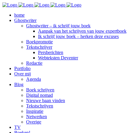
home
Ghostwriter
Ghostwriter – ik schrijf jouw boek
Aanpak van het schrijven van jouw expertboek
Ik schrijf jouw boek – herken deze excuses
Boekpromotie
Tekstschrijver
Persberichten
Webteksten Deventer
Redactie
Portfolio
Over mij
Agenda
Blog
Boek schrijven
Digital nomad
Nieuwe baan vinden
Tekstschrijven
Inspiratie
Netwerken
Overige
TV
Boeken!