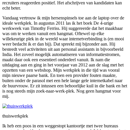
recruiters reageerden positief. Het afschrijven van kandidaten kan
echt beter.
Vandaag vertrouw ik mijn hersenspinsels toe aan de laptop over de
ideale werkplek. In augustus 2011 las ik het boek De 4-urige
werkweek van Timothy Ferriss. Hij suggereerde dat het maakbaar
was om te werken vanuit een hangmat. Oftewel op elke
willekeurige plek in de wereld waar internetverbinding is (en mooi
weer bedacht ik er dan bij). Dat spreekt mij bijzonder aan. Hij
besteedt veel activiteiten uit aan personal assistants in bijvoorbeeld
India. Het zoveel mogelijk automatiseren van informatiestromen,
maakt daar ook een essentieel onderdeel vanuit. Ik nam die
uitdaging aan en ging in het voorjaar van 2012 aan de slag met het
opzetten van een webshop. Mijn werkplek in die tijd was vooral
mijn nieuwe paarse bank. En toen een provider fouten maakte,
buiten onder de parasol met een hele lange gele internetkabel naar
de buurvrouw. Er zit intussen een behoorlijke kuil in die bank en het
is nog steeds mijn zoek-naar-werk-plek. Nog geen hangmat voor
mij.
thuiswerkplek
Ik heb een poos in een weggestopt kantoortje met twee bureaus