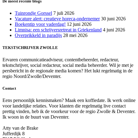
De meest recente blogs
Tuinrondje Gorssel
7 juli 2026
Vacature alert: creatieve horeca-ondernemer
30 juni 2026
Boekentip voor vaderdag!
12 juni 2026
Limnisa: een schrijversretreat in Griekenland
4 juni 2026
Overprikkeld in paradijs
28 mei 2026
TEKSTSCHRIJVER ZWOLLE
Ervaren communicatieadviseur, contentbeheerder, redacteur,
tekstschrijver, social redacteur, social media beheerder. Wil je met je
persbericht in de regionale media komen? Het lukt regelmatig in de
regio Noord/Zwolle/Deventer.
Contact
Eens persoonlijk kennismaken? Maak een koffiedate. Ik werk online
voor landelijke relaties. Voor klanten die regelmatig live contact
prettig vinden, heb ik de voorkeur voor de regio Zwolle & Deventer.
Ik woon in de buurt van Deventer.
Atty van de Brake
Jufferdijk 8