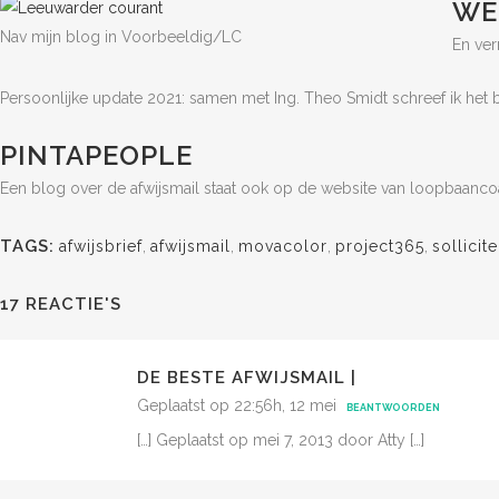
WE
Nav mijn blog in Voorbeeldig/LC
En ver
Persoonlijke update 2021: samen met Ing. Theo Smidt schreef ik het
PINTAPEOPLE
Een blog over de afwijsmail staat ook op de website van loopbaan
TAGS:
afwijsbrief
,
afwijsmail
,
movacolor
,
project365
,
sollicit
17 REACTIE'S
DE BESTE AFWIJSMAIL |
Geplaatst op 22:56h, 12 mei
BEANTWOORDEN
[…] Geplaatst op mei 7, 2013 door Atty […]