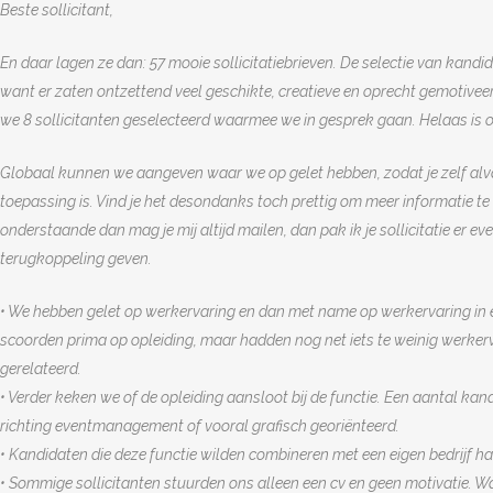
Beste sollicitant,
En daar lagen ze dan: 57 mooie sollicitatiebrieven. De selectie van kandi
want er zaten ontzettend veel geschikte, creatieve en oprecht gemotiveerd
we 8 sollicitanten geselecteerd waarmee we in gesprek gaan. Helaas is on
Globaal kunnen we aangeven waar we op gelet hebben, zodat je zelf alva
toepassing is. Vind je het desondanks toch prettig om meer informatie te o
onderstaande dan mag je mij altijd mailen, dan pak ik je sollicitatie er even
terugkoppeling geven.
• We hebben gelet op werkervaring en dan met name op werkervaring i
scoorden prima op opleiding, maar hadden nog net iets te weinig werker
gerelateerd.
• Verder keken we of de opleiding aansloot bij de functie. Een aantal ka
richting eventmanagement of vooral grafisch georiënteerd.
• Kandidaten die deze functie wilden combineren met een eigen bedrijf h
• Sommige sollicitanten stuurden ons alleen een cv en geen motivatie. 