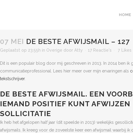
HOME
07 MEI
DE BESTE AFWIJSMAIL – 127
Geplaatst op 23:55h
in
Overige
door
Atty
17 Reactie's
7
Likes
Dit is een populair blog door mij geschreven in 2013. In 2014 ben ik g
communicatieprofessional. Lees hier meer over mijn ervaringen als
c
tekstschrijver
.
DE BESTE AFWIJSMAIL. EEN VOORB
IEMAND POSITIEF KUNT AFWIJZEN
SOLLICITATIE
Ik heb het afgelopen half jaar (dit speelde in 2013) wekelijks gesollic
afwijsmails. Ik kreeg voor de zoveelste keer een afwijsmail waarbij ik