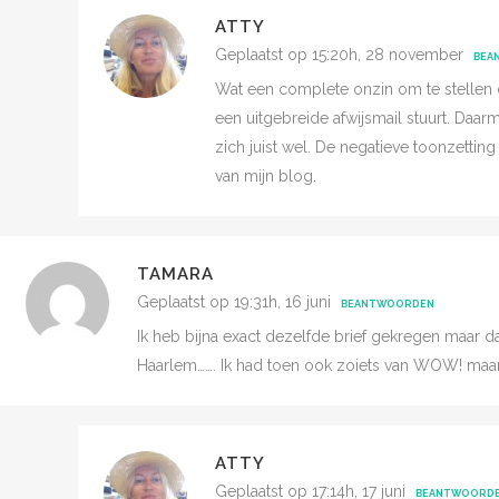
ATTY
Geplaatst op 15:20h, 28 november
BEA
Wat een complete onzin om te stellen da
een uitgebreide afwijsmail stuurt. Da
zich juist wel. De negatieve toonzetting 
van mijn blog.
TAMARA
Geplaatst op 19:31h, 16 juni
BEANTWOORDEN
Ik heb bijna exact dezelfde brief gekregen maar da
Haarlem……. Ik had toen ook zoiets van WOW! maar n
ATTY
Geplaatst op 17:14h, 17 juni
BEANTWOORD