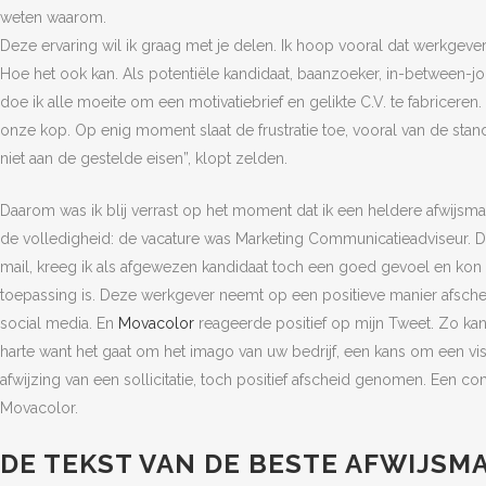
weten waarom.
Deze ervaring wil ik graag met je delen. Ik hoop vooral dat werkgever
Hoe het ook kan. Als potentiële kandidaat, baanzoeker, in-between-j
doe ik alle moeite om een motivatiebrief en gelikte C.V. te fabricere
onze kop. Op enig moment slaat de frustratie toe, vooral van de stand
niet aan de gestelde eisen”, klopt zelden.
Daarom was ik blij verrast op het moment dat ik een heldere afwijsm
de volledigheid: de vacature was Marketing Communicatieadviseur. Do
mail, kreeg ik als afgewezen kandidaat toch een goed gevoel en kon i
toepassing is. Deze werkgever neemt op een positieve manier afsche
social media. En
Movacolor
reageerde positief op mijn Tweet. Zo ka
harte want het gaat om het imago van uw bedrijf, een kans om een visi
afwijzing van een sollicitatie, toch positief afscheid genomen. Een 
Movacolor.
DE TEKST VAN DE BESTE AFWIJSMA