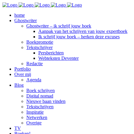
home
Ghostwriter
Ghostwriter – ik schrijf jouw boek
Aanpak van het schrijven van jouw expertboek
Ik schrijf jouw boek – herken deze excuses
Boekpromotie
Tekstschrijver
Persberichten
Webteksten Deventer
Redactie
Portfolio
Over mij
Agenda
Blog
Boek schrijven
Digital nomad
Nieuwe baan vinden
Tekstschrijven
Inspiratie
Netwerken
Overige
TV
Boeken!