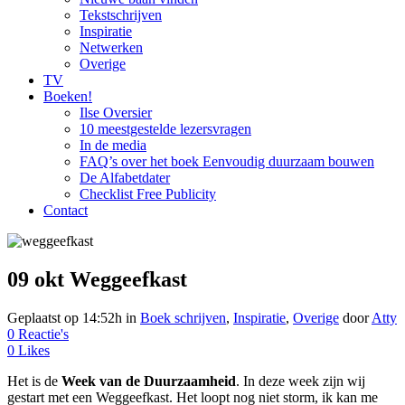
Tekstschrijven
Inspiratie
Netwerken
Overige
TV
Boeken!
Ilse Oversier
10 meestgestelde lezersvragen
In de media
FAQ’s over het boek Eenvoudig duurzaam bouwen
De Alfabetdater
Checklist Free Publicity
Contact
09 okt
Weggeefkast
Geplaatst op 14:52h
in
Boek schrijven
,
Inspiratie
,
Overige
door
Atty
0 Reactie's
0
Likes
Het is de
Week van de Duurzaamheid
. In deze week zijn wij
gestart met een Weggeefkast. Het loopt nog niet storm, ik kan me