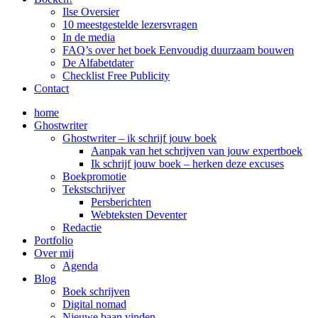
Ilse Oversier
10 meestgestelde lezersvragen
In de media
FAQ’s over het boek Eenvoudig duurzaam bouwen
De Alfabetdater
Checklist Free Publicity
Contact
home
Ghostwriter
Ghostwriter – ik schrijf jouw boek
Aanpak van het schrijven van jouw expertboek
Ik schrijf jouw boek – herken deze excuses
Boekpromotie
Tekstschrijver
Persberichten
Webteksten Deventer
Redactie
Portfolio
Over mij
Agenda
Blog
Boek schrijven
Digital nomad
Nieuwe baan vinden