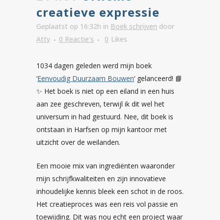
creatieve expressie
Geplaatst op 16:32h
in
Boek schrijven
door
Atty
0 Reactie's
0
Likes
1034 dagen geleden werd mijn boek
‘
Eenvoudig Duurzaam Bouwen
‘ gelanceerd! 📘
✨ Het boek is niet op een eiland in een huis
aan zee geschreven, terwijl ik dit wel het
universum in had gestuurd. Nee, dit boek is
ontstaan in Harfsen op mijn kantoor met
uitzicht over de weilanden.
Een mooie mix van ingrediënten waaronder
mijn schrijfkwaliteiten en zijn innovatieve
inhoudelijke kennis bleek een schot in de roos.
Het creatieproces was een reis vol passie en
toewijding. Dit was nou echt een project waar