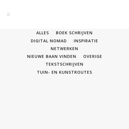
ALLES
BOEK SCHRIJVEN
DIGITAL NOMAD
INSPIRATIE
NETWERKEN
NIEUWE BAAN VINDEN
OVERIGE
TEKSTSCHRIJVEN
TUIN- EN KUNSTROUTES
Wervingsstrategie bij daling
studenten
Het aantal studenten in het voortgezet