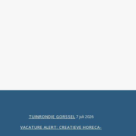
onderwijs (VO) en mbo dalen de komende
jaren tijdelijk flink vanwege demografische
ontwikkelingen. Doordat er minder kinderen
geboren worden, heeft dit effect voor
basisscholen (PO) (nu al merkbaar doordat
scholen moeten sluiten of gaan
samenwerken met basisscholen uit andere...
TUINRONDJE GORSSEL
7 juli 2026
VACATURE ALERT: CREATIEVE HORECA-