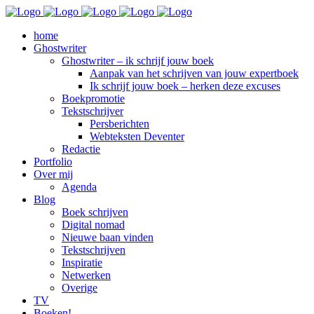
home
Ghostwriter
Ghostwriter – ik schrijf jouw boek
Aanpak van het schrijven van jouw expertboek
Ik schrijf jouw boek – herken deze excuses
Boekpromotie
Tekstschrijver
Persberichten
Webteksten Deventer
Redactie
Portfolio
Over mij
Agenda
Blog
Boek schrijven
Digital nomad
Nieuwe baan vinden
Tekstschrijven
Inspiratie
Netwerken
Overige
TV
Boeken!