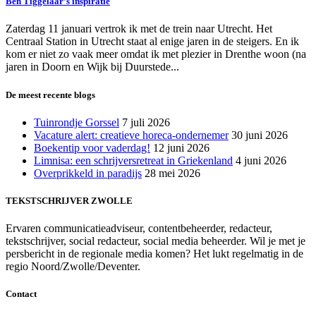
Ben Tiggelaar’s inspiratie
Zaterdag 11 januari vertrok ik met de trein naar Utrecht. Het
Centraal Station in Utrecht staat al enige jaren in de steigers. En ik
kom er niet zo vaak meer omdat ik met plezier in Drenthe woon (na
jaren in Doorn en Wijk bij Duurstede...
De meest recente blogs
Tuinrondje Gorssel
7 juli 2026
Vacature alert: creatieve horeca-ondernemer
30 juni 2026
Boekentip voor vaderdag!
12 juni 2026
Limnisa: een schrijversretreat in Griekenland
4 juni 2026
Overprikkeld in paradijs
28 mei 2026
TEKSTSCHRIJVER ZWOLLE
Ervaren communicatieadviseur, contentbeheerder, redacteur,
tekstschrijver, social redacteur, social media beheerder. Wil je met je
persbericht in de regionale media komen? Het lukt regelmatig in de
regio Noord/Zwolle/Deventer.
Contact