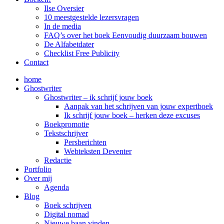
Ilse Oversier
10 meestgestelde lezersvragen
In de media
FAQ’s over het boek Eenvoudig duurzaam bouwen
De Alfabetdater
Checklist Free Publicity
Contact
home
Ghostwriter
Ghostwriter – ik schrijf jouw boek
Aanpak van het schrijven van jouw expertboek
Ik schrijf jouw boek – herken deze excuses
Boekpromotie
Tekstschrijver
Persberichten
Webteksten Deventer
Redactie
Portfolio
Over mij
Agenda
Blog
Boek schrijven
Digital nomad
Nieuwe baan vinden