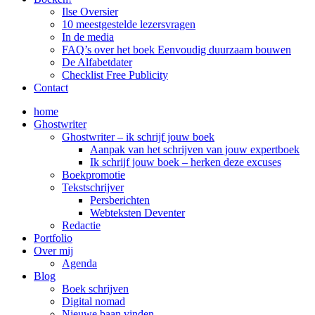
Ilse Oversier
10 meestgestelde lezersvragen
In de media
FAQ’s over het boek Eenvoudig duurzaam bouwen
De Alfabetdater
Checklist Free Publicity
Contact
home
Ghostwriter
Ghostwriter – ik schrijf jouw boek
Aanpak van het schrijven van jouw expertboek
Ik schrijf jouw boek – herken deze excuses
Boekpromotie
Tekstschrijver
Persberichten
Webteksten Deventer
Redactie
Portfolio
Over mij
Agenda
Blog
Boek schrijven
Digital nomad
Nieuwe baan vinden