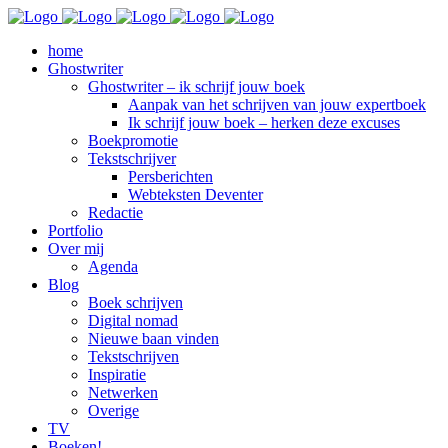
home
Ghostwriter
Ghostwriter – ik schrijf jouw boek
Aanpak van het schrijven van jouw expertboek
Ik schrijf jouw boek – herken deze excuses
Boekpromotie
Tekstschrijver
Persberichten
Webteksten Deventer
Redactie
Portfolio
Over mij
Agenda
Blog
Boek schrijven
Digital nomad
Nieuwe baan vinden
Tekstschrijven
Inspiratie
Netwerken
Overige
TV
Boeken!