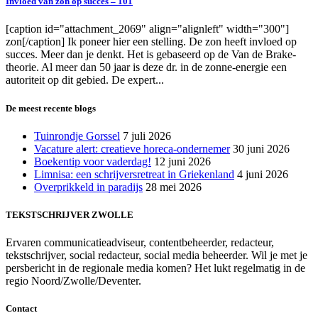
Invloed van zon op succes – 101
[caption id="attachment_2069" align="alignleft" width="300"]
zon[/caption] Ik poneer hier een stelling. De zon heeft invloed op
succes. Meer dan je denkt. Het is gebaseerd op de Van de Brake-
theorie. Al meer dan 50 jaar is deze dr. in de zonne-energie een
autoriteit op dit gebied. De expert...
De meest recente blogs
Tuinrondje Gorssel
7 juli 2026
Vacature alert: creatieve horeca-ondernemer
30 juni 2026
Boekentip voor vaderdag!
12 juni 2026
Limnisa: een schrijversretreat in Griekenland
4 juni 2026
Overprikkeld in paradijs
28 mei 2026
TEKSTSCHRIJVER ZWOLLE
Ervaren communicatieadviseur, contentbeheerder, redacteur,
tekstschrijver, social redacteur, social media beheerder. Wil je met je
persbericht in de regionale media komen? Het lukt regelmatig in de
regio Noord/Zwolle/Deventer.
Contact