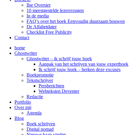
Ilse Oversier
10 meestgestelde lezersvragen
In de media
FAQ’s over het boek Eenvoudig duurzaam bouwen
De Alfabetdater
Checklist Free Publicity
Contact
home
Ghostwriter
Ghostwriter – ik schrijf jouw boek
Aanpak van het schrijven van jouw expertboek
Ik schrijf jouw boek – herken deze excuses
Boekpromotie
Tekstschrijver
Persberichten
Webteksten Deventer
Redactie
Portfolio
Over mij
Agenda
Blog
Boek schrijven
Digital nomad
Nieuwe baan vinden