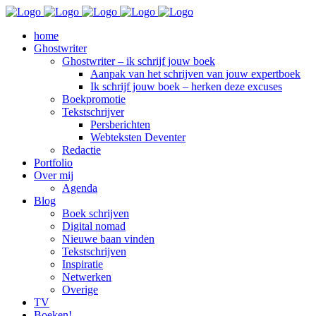
home
Ghostwriter
Ghostwriter – ik schrijf jouw boek
Aanpak van het schrijven van jouw expertboek
Ik schrijf jouw boek – herken deze excuses
Boekpromotie
Tekstschrijver
Persberichten
Webteksten Deventer
Redactie
Portfolio
Over mij
Agenda
Blog
Boek schrijven
Digital nomad
Nieuwe baan vinden
Tekstschrijven
Inspiratie
Netwerken
Overige
TV
Boeken!