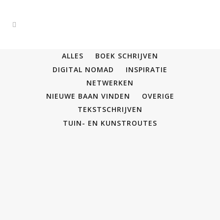
ALLES
BOEK SCHRIJVEN
DIGITAL NOMAD
INSPIRATIE
NETWERKEN
NIEUWE BAAN VINDEN
OVERIGE
TEKSTSCHRIJVEN
TUIN- EN KUNSTROUTES
Niche networking – Single
Parents in Business
Samen met Daniëlle ter Haar