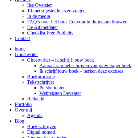
Ilse Oversier
10 meestgestelde lezersvragen
In de media
FAQ’s over het boek Eenvoudig duurzaam bouwen
De Alfabetdater
Checklist Free Publicity
Contact
home
Ghostwriter
Ghostwriter – ik schrijf jouw boek
Aanpak van het schrijven van jouw expertboek
Ik schrijf jouw boek – herken deze excuses
Boekpromotie
Tekstschrijver
Persberichten
Webteksten Deventer
Redactie
Portfolio
Over mij
Agenda
Blog
Boek schrijven
Digital nomad
Nieuwe baan vinden