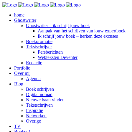
home
Ghostwriter
Ghostwriter – ik schrijf jouw boek
Aanpak van het schrijven van jouw expertboek
Ik schrijf jouw boek – herken deze excuses
Boekpromotie
Tekstschrijver
Persberichten
Webteksten Deventer
Redactie
Portfolio
Over mij
Agenda
Blog
Boek schrijven
Digital nomad
Nieuwe baan vinden
Tekstschrijven
Inspiratie
Netwerken
Overige
TV
Boeken!