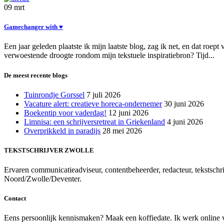
09
mrt
Gamechanger with ♥
Een jaar geleden plaatste ik mijn laatste blog, zag ik net, en dat ro
verwoestende droogte rondom mijn tekstuele inspiratiebron? Tijd...
De meest recente blogs
Tuinrondje Gorssel
7 juli 2026
Vacature alert: creatieve horeca-ondernemer
30 juni 2026
Boekentip voor vaderdag!
12 juni 2026
Limnisa: een schrijversretreat in Griekenland
4 juni 2026
Overprikkeld in paradijs
28 mei 2026
TEKSTSCHRIJVER ZWOLLE
Ervaren communicatieadviseur, contentbeheerder, redacteur, tekstschrij
Noord/Zwolle/Deventer.
Contact
Eens persoonlijk kennismaken? Maak een koffiedate. Ik werk online voo