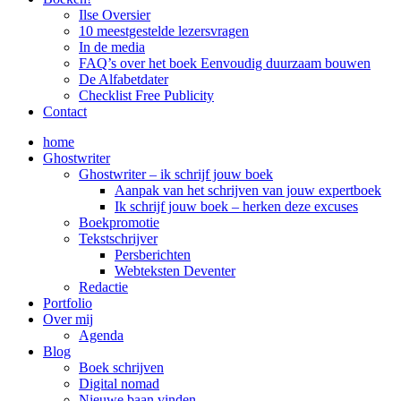
Ilse Oversier
10 meestgestelde lezersvragen
In de media
FAQ’s over het boek Eenvoudig duurzaam bouwen
De Alfabetdater
Checklist Free Publicity
Contact
home
Ghostwriter
Ghostwriter – ik schrijf jouw boek
Aanpak van het schrijven van jouw expertboek
Ik schrijf jouw boek – herken deze excuses
Boekpromotie
Tekstschrijver
Persberichten
Webteksten Deventer
Redactie
Portfolio
Over mij
Agenda
Blog
Boek schrijven
Digital nomad
Nieuwe baan vinden