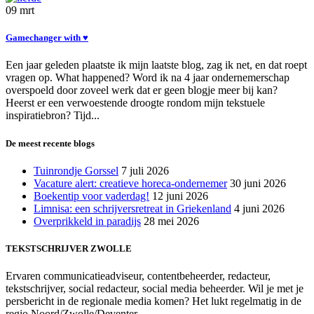
09
mrt
Gamechanger with ♥
Een jaar geleden plaatste ik mijn laatste blog, zag ik net, en dat roept
vragen op. What happened? Word ik na 4 jaar ondernemerschap
overspoeld door zoveel werk dat er geen blogje meer bij kan?
Heerst er een verwoestende droogte rondom mijn tekstuele
inspiratiebron? Tijd...
De meest recente blogs
Tuinrondje Gorssel
7 juli 2026
Vacature alert: creatieve horeca-ondernemer
30 juni 2026
Boekentip voor vaderdag!
12 juni 2026
Limnisa: een schrijversretreat in Griekenland
4 juni 2026
Overprikkeld in paradijs
28 mei 2026
TEKSTSCHRIJVER ZWOLLE
Ervaren communicatieadviseur, contentbeheerder, redacteur,
tekstschrijver, social redacteur, social media beheerder. Wil je met je
persbericht in de regionale media komen? Het lukt regelmatig in de
regio Noord/Zwolle/Deventer.