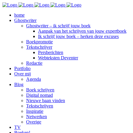
home
Ghostwriter
Ghostwriter – ik schrijf jouw boek
Aanpak van het schrijven van jouw expertboek
Ik schrijf jouw boek – herken deze excuses
Boekpromotie
Tekstschrijver
Persberichten
Webteksten Deventer
Redactie
Portfolio
Over mij
Agenda
Blog
Boek schrijven
Digital nomad
Nieuwe baan vinden
Tekstschrijven
Inspiratie
Netwerken
Overige
TV
Boeken!