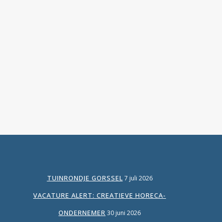
dit al jaren, een goede foto doet wonderen!
In deze blog leg ik uit waarom het nou
precies zo belangrijk is om een goede foto
te gebruiken bij jouw tekst. Focus Sinds de
razendsnelle ontwikkeling van technologie
en social media is...
TUINRONDJE GORSSEL
7 juli 2026
VACATURE ALERT: CREATIEVE HORECA-
ONDERNEMER
30 juni 2026