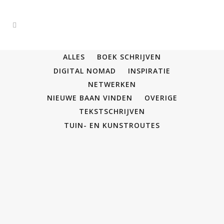
ALLES
BOEK SCHRIJVEN
DIGITAL NOMAD
INSPIRATIE
NETWERKEN
NIEUWE BAAN VINDEN
OVERIGE
TEKSTSCHRIJVEN
TUIN- EN KUNSTROUTES
14
aug
Het belang van een goede foto
Mensen die in de marketing werken weten