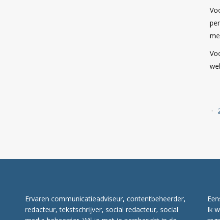
Vo
per
med
Voo
web
Ervaren communicatieadviseur, contentbeheerder,
Een
redacteur, tekstschrijver, social redacteur, social
Ik w