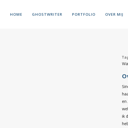
HOME
GHOSTWRITER
PORTFOLIO
OVER MIJ
Ta
Wa
O
Sin
haa
en 
we
ik 
heb