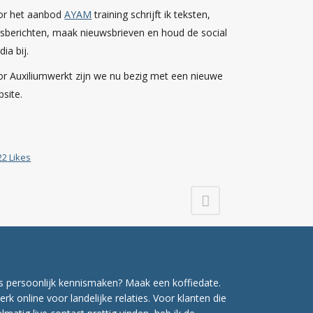
or het aanbod
AYAM
training schrijft ik teksten,
sberichten, maak nieuwsbrieven en houd de social
ia bij.
r Auxiliumwerkt zijn we nu bezig met een nieuwe
site.
22
Likes
s persoonlijk kennismaken? Maak een koffiedate.
erk online voor landelijke relaties. Voor klanten die