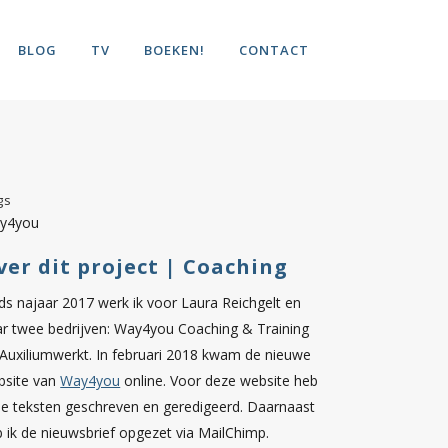
BLOG
TV
BOEKEN!
CONTACT
gs
y4you
ver dit project | Coaching
ds najaar 2017 werk ik voor Laura Reichgelt en
r twee bedrijven: Way4you Coaching & Training
Auxiliumwerkt. In februari 2018 kwam de nieuwe
bsite van
Way4you
online. Voor deze website heb
de teksten geschreven en geredigeerd. Daarnaast
 ik de nieuwsbrief opgezet via MailChimp.