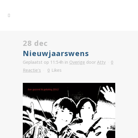
28 dec
Nieuwjaarswens
Geplaatst op 11:54h
in
Overige
door
Atty
0
Reactie's
0
Likes