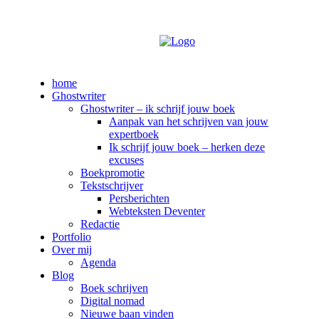
home
Ghostwriter
Ghostwriter – ik schrijf jouw boek
Aanpak van het schrijven van jouw
expertboek
Ik schrijf jouw boek – herken deze
excuses
Boekpromotie
Tekstschrijver
Persberichten
Webteksten Deventer
Redactie
Portfolio
Over mij
Agenda
Blog
Boek schrijven
Digital nomad
Nieuwe baan vinden