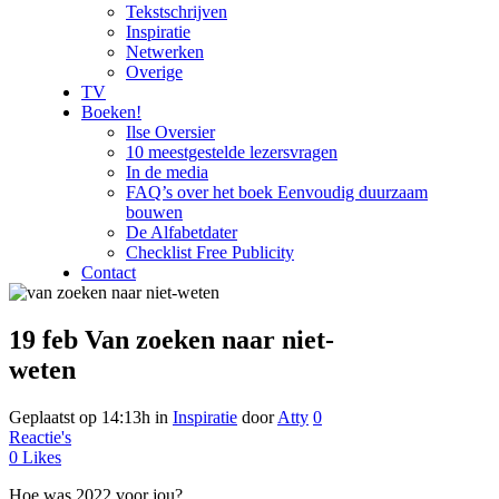
Tekstschrijven
Inspiratie
Netwerken
Overige
TV
Boeken!
Ilse Oversier
10 meestgestelde lezersvragen
In de media
FAQ’s over het boek Eenvoudig duurzaam
bouwen
De Alfabetdater
Checklist Free Publicity
Contact
19 feb
Van zoeken naar niet-
weten
Geplaatst op 14:13h
in
Inspiratie
door
Atty
0
Reactie's
0
Likes
Hoe was 2022 voor jou?