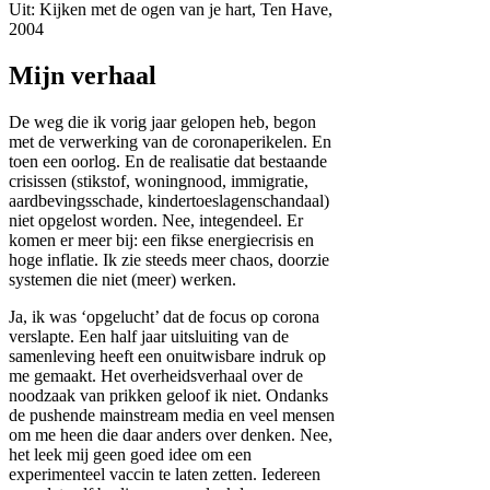
Uit: Kijken met de ogen van je hart, Ten Have,
2004
Mijn verhaal
De weg die ik vorig jaar gelopen heb, begon
met de verwerking van de coronaperikelen. En
toen een oorlog. En de realisatie dat bestaande
crisissen (stikstof, woningnood, immigratie,
aardbevingsschade, kindertoeslagenschandaal)
niet opgelost worden. Nee, integendeel. Er
komen er meer bij: een fikse energiecrisis en
hoge inflatie. Ik zie steeds meer chaos, doorzie
systemen die niet (meer) werken.
Ja, ik was ‘opgelucht’ dat de focus op corona
verslapte. Een half jaar uitsluiting van de
samenleving heeft een onuitwisbare indruk op
me gemaakt. Het overheidsverhaal over de
noodzaak van prikken geloof ik niet. Ondanks
de pushende mainstream media en veel mensen
om me heen die daar anders over denken. Nee,
het leek mij geen goed idee om een
experimenteel vaccin te laten zetten. Iedereen