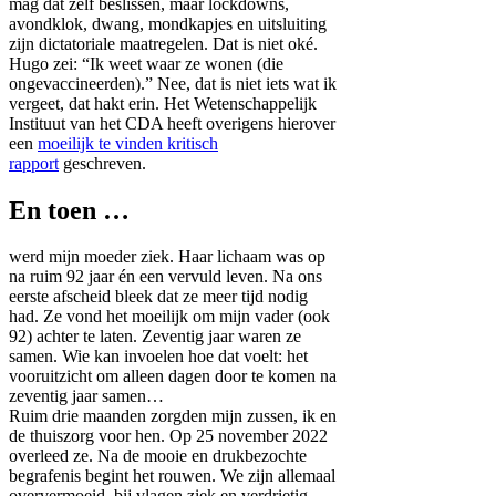
mag dat zelf beslissen, maar lockdowns,
avondklok, dwang, mondkapjes en uitsluiting
zijn dictatoriale maatregelen. Dat is niet oké.
Hugo zei: “Ik weet waar ze wonen (die
ongevaccineerden).” Nee, dat is niet iets wat ik
vergeet, dat hakt erin. Het Wetenschappelijk
Instituut van het CDA heeft overigens hierover
een
moeilijk te vinden kritisch
rapport
geschreven.
En toen …
werd mijn moeder ziek. Haar lichaam was op
na ruim 92 jaar én een vervuld leven. Na ons
eerste afscheid bleek dat ze meer tijd nodig
had. Ze vond het moeilijk om mijn vader (ook
92) achter te laten. Zeventig jaar waren ze
samen. Wie kan invoelen hoe dat voelt: het
vooruitzicht om alleen dagen door te komen na
zeventig jaar samen…
Ruim drie maanden zorgden mijn zussen, ik en
de thuiszorg voor hen. Op 25 november 2022
overleed ze. Na de mooie en drukbezochte
begrafenis begint het rouwen. We zijn allemaal
oververmoeid, bij vlagen ziek en verdrietig.