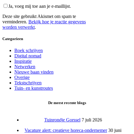
Ja, voeg mij toe aan je e-maillijst.
Deze site gebruikt Akismet om spam te
verminderen.
Bekijk hoe je reactie gegevens
worden verwerkt
.
Categorieen
Boek schrijven
Digital nomad
Inspiratie
Netwerken
Nieuwe baan vinden
Overige
Tekstschrijven
Tuin- en kunstroutes
De meest recente blogs
Tuinrondje Gorssel
7 juli 2026
Vacature alert: creatieve horeca-ondernemer
30 juni