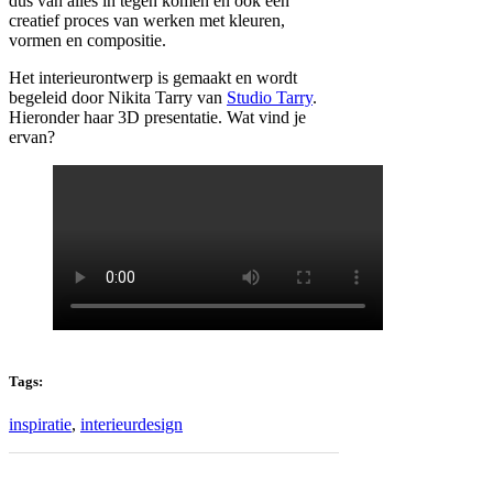
dus van alles in tegen komen én ook een
creatief proces van werken met kleuren,
vormen en compositie.
Het interieurontwerp is gemaakt en wordt
begeleid door Nikita Tarry van
Studio Tarry
.
Hieronder haar 3D presentatie. Wat vind je
ervan?
Tags:
inspiratie
,
interieurdesign