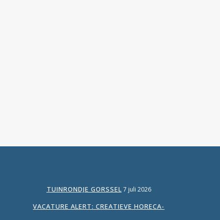
Dat is een ledenmagazine van Kro/Ncrv. In
deze editie staat een mooi interview met
ons over het duurzame huis en een stukje
over ons boek Eenvoudig duurzaam
bouwen. Zie hieronder het artikel. Interview
in Vertel, het ledenmagazine van KRO/NCRV
...
TUINRONDJE GORSSEL
7 juli 2026
VACATURE ALERT: CREATIEVE HORECA-