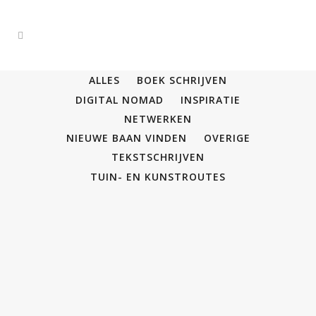
ALLES
BOEK SCHRIJVEN
DIGITAL NOMAD
INSPIRATIE
NETWERKEN
NIEUWE BAAN VINDEN
OVERIGE
TEKSTSCHRIJVEN
TUIN- EN KUNSTROUTES
17
mei
Interview in Vertel van Kro/Ncrv
In april 2022 verscheen het magazine Vertel.