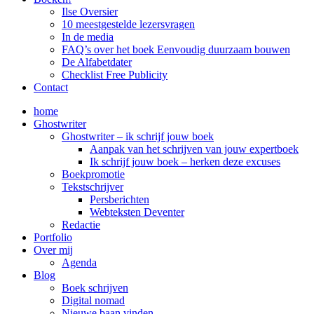
Ilse Oversier
10 meestgestelde lezersvragen
In de media
FAQ’s over het boek Eenvoudig duurzaam bouwen
De Alfabetdater
Checklist Free Publicity
Contact
home
Ghostwriter
Ghostwriter – ik schrijf jouw boek
Aanpak van het schrijven van jouw expertboek
Ik schrijf jouw boek – herken deze excuses
Boekpromotie
Tekstschrijver
Persberichten
Webteksten Deventer
Redactie
Portfolio
Over mij
Agenda
Blog
Boek schrijven
Digital nomad
Nieuwe baan vinden