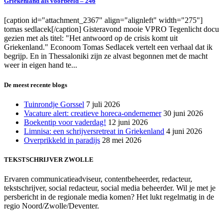
Griekenland als voorbeeld – 246
[caption id="attachment_2367" align="alignleft" width="275"]
tomas sedlacek[/caption] Gisteravond mooie VPRO Tegenlicht docu
gezien met als titel: "Het antwoord op de crisis komt uit
Griekenland." Econoom Tomas Sedlacek vertelt een verhaal dat ik
begrijp. En in Thessaloniki zijn ze alvast begonnen met de macht
weer in eigen hand te...
De meest recente blogs
Tuinrondje Gorssel
7 juli 2026
Vacature alert: creatieve horeca-ondernemer
30 juni 2026
Boekentip voor vaderdag!
12 juni 2026
Limnisa: een schrijversretreat in Griekenland
4 juni 2026
Overprikkeld in paradijs
28 mei 2026
TEKSTSCHRIJVER ZWOLLE
Ervaren communicatieadviseur, contentbeheerder, redacteur,
tekstschrijver, social redacteur, social media beheerder. Wil je met je
persbericht in de regionale media komen? Het lukt regelmatig in de
regio Noord/Zwolle/Deventer.