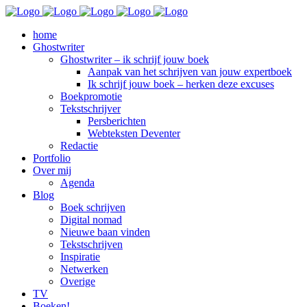
home
Ghostwriter
Ghostwriter – ik schrijf jouw boek
Aanpak van het schrijven van jouw expertboek
Ik schrijf jouw boek – herken deze excuses
Boekpromotie
Tekstschrijver
Persberichten
Webteksten Deventer
Redactie
Portfolio
Over mij
Agenda
Blog
Boek schrijven
Digital nomad
Nieuwe baan vinden
Tekstschrijven
Inspiratie
Netwerken
Overige
TV
Boeken!