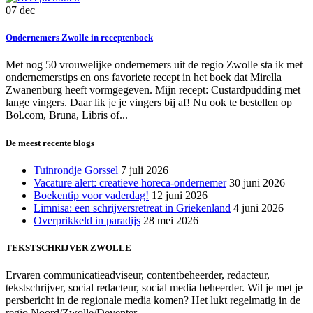
07
dec
Ondernemers Zwolle in receptenboek
Met nog 50 vrouwelijke ondernemers uit de regio Zwolle sta ik met
ondernemerstips en ons favoriete recept in het boek dat Mirella
Zwanenburg heeft vormgegeven. Mijn recept: Custardpudding met
lange vingers. Daar lik je je vingers bij af! Nu ook te bestellen op
Bol.com, Bruna, Libris of...
De meest recente blogs
Tuinrondje Gorssel
7 juli 2026
Vacature alert: creatieve horeca-ondernemer
30 juni 2026
Boekentip voor vaderdag!
12 juni 2026
Limnisa: een schrijversretreat in Griekenland
4 juni 2026
Overprikkeld in paradijs
28 mei 2026
TEKSTSCHRIJVER ZWOLLE
Ervaren communicatieadviseur, contentbeheerder, redacteur,
tekstschrijver, social redacteur, social media beheerder. Wil je met je
persbericht in de regionale media komen? Het lukt regelmatig in de
regio Noord/Zwolle/Deventer.