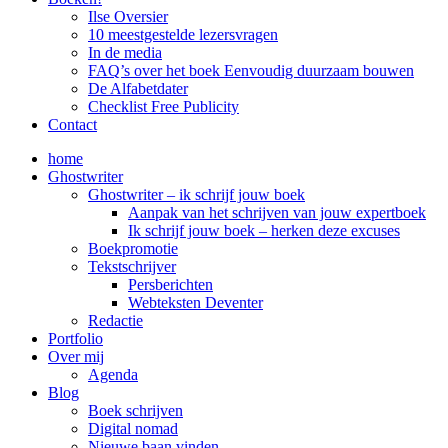
Ilse Oversier
10 meestgestelde lezersvragen
In de media
FAQ’s over het boek Eenvoudig duurzaam bouwen
De Alfabetdater
Checklist Free Publicity
Contact
home
Ghostwriter
Ghostwriter – ik schrijf jouw boek
Aanpak van het schrijven van jouw expertboek
Ik schrijf jouw boek – herken deze excuses
Boekpromotie
Tekstschrijver
Persberichten
Webteksten Deventer
Redactie
Portfolio
Over mij
Agenda
Blog
Boek schrijven
Digital nomad
Nieuwe baan vinden