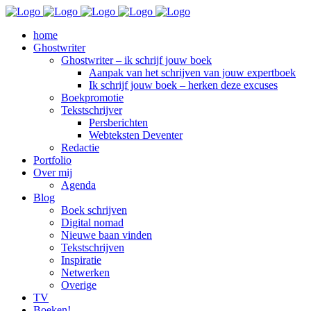
home
Ghostwriter
Ghostwriter – ik schrijf jouw boek
Aanpak van het schrijven van jouw expertboek
Ik schrijf jouw boek – herken deze excuses
Boekpromotie
Tekstschrijver
Persberichten
Webteksten Deventer
Redactie
Portfolio
Over mij
Agenda
Blog
Boek schrijven
Digital nomad
Nieuwe baan vinden
Tekstschrijven
Inspiratie
Netwerken
Overige
TV
Boeken!