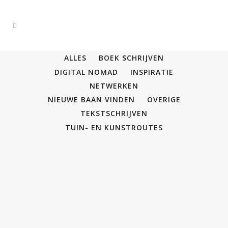
ALLES
BOEK SCHRIJVEN
DIGITAL NOMAD
INSPIRATIE
NETWERKEN
NIEUWE BAAN VINDEN
OVERIGE
TEKSTSCHRIJVEN
TUIN- EN KUNSTROUTES
Nieuwe klanten nodig?
Netwerken!
Het is een oude boodschap en het werkt.