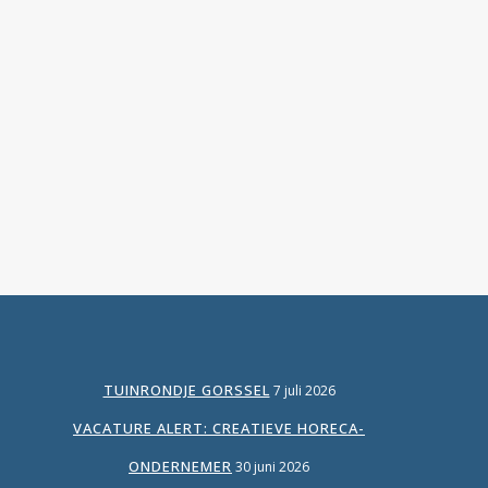
Netwerken. Ik ben een actieve netwerker,
zowel live als op social media. Dat levert mij
contacten, ambassadeurs, doorverbinders
en klanten op. Omdat ik proactief reageer en
me verbind met de ander. De ander zoekt
iets. Wil groeien,...
TUINRONDJE GORSSEL
7 juli 2026
VACATURE ALERT: CREATIEVE HORECA-
ONDERNEMER
30 juni 2026