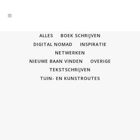
ALLES
BOEK SCHRIJVEN
DIGITAL NOMAD
INSPIRATIE
NETWERKEN
NIEUWE BAAN VINDEN
OVERIGE
TEKSTSCHRIJVEN
TUIN- EN KUNSTROUTES
Mijn droom
.... is om in Zuid-Europa te wonen en te
werken. Online opdrachten uitwerken en