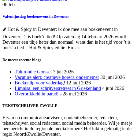
06
feb
Valentijnsdag boekenevent in Deventer
🌶️ Hot & Spicy in Deventer: ik doe mee aan boekenevent in
Deventer: ’t is boek’n tied! Op zaterdag 14 februari 2026 wordt
Deventer een tikje heter dan normaal, want dan is het tijd voor ’t is
boek’n tied – Hot & Spicy editie. En ja:...
De meest recente blogs
Tuinrondje Gorssel
7 juli 2026
Vacature alert: creatieve horeca-ondernemer
30 juni 2026
Boekentip voor vaderdag!
12 juni 2026
Limnisa: een schrijversretreat in Griekenland
4 juni 2026
Overprikkeld in paradijs
28 mei 2026
TEKSTSCHRIJVER ZWOLLE
Ervaren communicatieadviseur, contentbeheerder, redacteur,
tekstschrijver, social redacteur, social media beheerder. Wil je met je
persbericht in de regionale media komen? Het lukt regelmatig in de
regio Noord/Zwolle/Deventer.