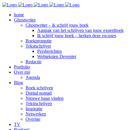
home
Ghostwriter
Ghostwriter – ik schrijf jouw boek
Aanpak van het schrijven van jouw expertboek
Ik schrijf jouw boek – herken deze excuses
Boekpromotie
Tekstschrijver
Persberichten
Webteksten Deventer
Redactie
Portfolio
Over mij
Agenda
Blog
Boek schrijven
Digital nomad
Nieuwe baan vinden
Tekstschrijven
Inspiratie
Netwerken
Overige
TV
Boeken!