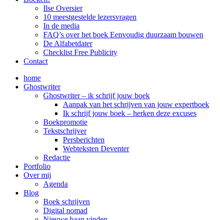
Ilse Oversier
10 meestgestelde lezersvragen
In de media
FAQ’s over het boek Eenvoudig duurzaam bouwen
De Alfabetdater
Checklist Free Publicity
Contact
home
Ghostwriter
Ghostwriter – ik schrijf jouw boek
Aanpak van het schrijven van jouw expertboek
Ik schrijf jouw boek – herken deze excuses
Boekpromotie
Tekstschrijver
Persberichten
Webteksten Deventer
Redactie
Portfolio
Over mij
Agenda
Blog
Boek schrijven
Digital nomad
Nieuwe baan vinden