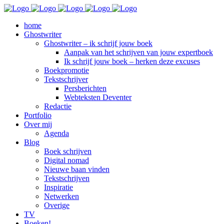
home
Ghostwriter
Ghostwriter – ik schrijf jouw boek
Aanpak van het schrijven van jouw expertboek
Ik schrijf jouw boek – herken deze excuses
Boekpromotie
Tekstschrijver
Persberichten
Webteksten Deventer
Redactie
Portfolio
Over mij
Agenda
Blog
Boek schrijven
Digital nomad
Nieuwe baan vinden
Tekstschrijven
Inspiratie
Netwerken
Overige
TV
Boeken!