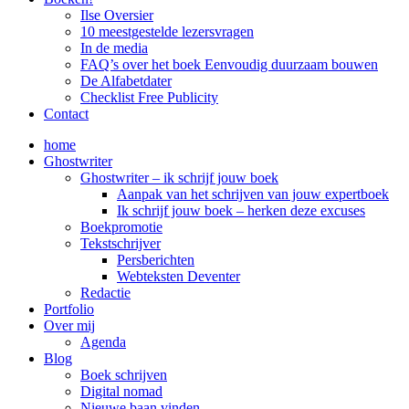
Ilse Oversier
10 meestgestelde lezersvragen
In de media
FAQ’s over het boek Eenvoudig duurzaam bouwen
De Alfabetdater
Checklist Free Publicity
Contact
home
Ghostwriter
Ghostwriter – ik schrijf jouw boek
Aanpak van het schrijven van jouw expertboek
Ik schrijf jouw boek – herken deze excuses
Boekpromotie
Tekstschrijver
Persberichten
Webteksten Deventer
Redactie
Portfolio
Over mij
Agenda
Blog
Boek schrijven
Digital nomad
Nieuwe baan vinden