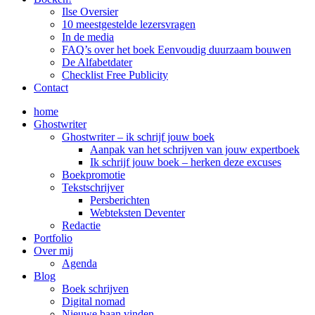
Ilse Oversier
10 meestgestelde lezersvragen
In de media
FAQ’s over het boek Eenvoudig duurzaam bouwen
De Alfabetdater
Checklist Free Publicity
Contact
home
Ghostwriter
Ghostwriter – ik schrijf jouw boek
Aanpak van het schrijven van jouw expertboek
Ik schrijf jouw boek – herken deze excuses
Boekpromotie
Tekstschrijver
Persberichten
Webteksten Deventer
Redactie
Portfolio
Over mij
Agenda
Blog
Boek schrijven
Digital nomad
Nieuwe baan vinden