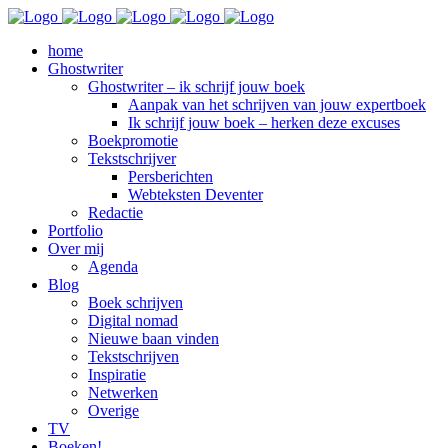
home
Ghostwriter
Ghostwriter – ik schrijf jouw boek
Aanpak van het schrijven van jouw expertboek
Ik schrijf jouw boek – herken deze excuses
Boekpromotie
Tekstschrijver
Persberichten
Webteksten Deventer
Redactie
Portfolio
Over mij
Agenda
Blog
Boek schrijven
Digital nomad
Nieuwe baan vinden
Tekstschrijven
Inspiratie
Netwerken
Overige
TV
Boeken!