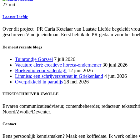
27
mrt
Laatste Liefde
Over dit project | PR Carla Ketelaar van Laatste Liefde begeleidt vr
geschreven Vind je eindman. Eerst heb ik de PR gedaan voor het boek,
De meest recente blogs
Tuinrondje Gorssel
7 juli 2026
Vacature alert: creatieve horeca-ondernemer
30 juni 2026
Boekentip voor vaderdag!
12 juni 2026
Limnisa: een schrijversretreat in Griekenland
4 juni 2026
Overprikkeld in paradijs
28 mei 2026
TEKSTSCHRIJVER ZWOLLE
Ervaren communicatieadviseur, contentbeheerder, redacteur, tekstschrij
Noord/Zwolle/Deventer.
Contact
Eens persoonlijk kennismaken? Maak een koffiedate. Ik werk online voo